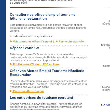
de votre côté
Consulter nos offres d'emploi tourisme
hôtellerie restauration
hôtell
Elles portent exclusivement sur des postes "ouverts" et sont
actualisées en temps réel. Aujourd'hui, 0 offres d'emploi tourisme
en ligne
Les dernières offres spécialisées :
Voir toutes les offres d'emploi
|
Recherche avancée
..........................................................................................................
Identif
Déposer votre CV
Téléchargez votre CV. Vous vous ferez connaitre des
professionnels du tourisme, de l'hôtellerie et de la restauration, et
des cabinets de recrutement spécialisés!
Publier votre CV Word, PDF en ligne
Combi
..........................................................................................................
Créer vos Alertes Emploi Tourisme Hôtellerie
Restauration
Recevez directement dans votre messagerie les nouvelles offres
d'emploi restauration - hôtellerie - tourisme selon les critères et la
fréquence que vous aurez définis.
En rése
public
Créer une Alerte Emploi
..........................................................................................................
Les entreprises du tourisme recrutent
Chaque semaine, la newsletter d'Active Tourism présente les
Cabin
entreprises du tourisme avec des projets innovants, sources
d'opportunités professionnelles pour vous.